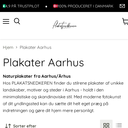
4,9 PÅ TRUSTPILOT
●
100% PRODUCERET I DANMARK
K
Menu
Søg
Se
ku
Hjem
Plakater Aarhus
Plakater Aarhus
Naturplakater fra Aarhus/Århus
Hos PLAKATSNEDKEREN finder du stilrene plakater af unikke
landskaber, motiver og steder i Aarhus - holdt i den
minimalistiske og skandinaviske stil. Med moderne fotokunst
af dit yndlingssted kan du sætte dit helt eget præg på
indretningen og gøre dit hjem mere personligt.
Sorter efter