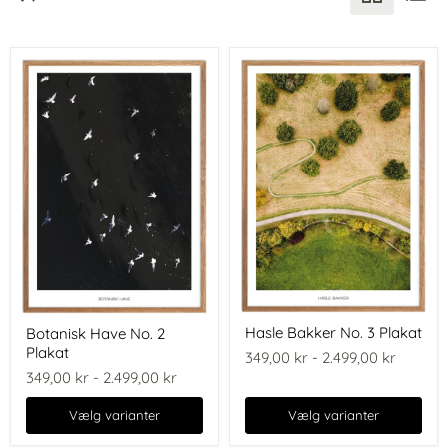
Hasle
Botanisk
Hasle Bakker No. 3 Plakat
Botanisk Have No. 2
Bakker
Have
Plakat
No.
No.
349,00 kr
-
2.499,00 kr
3
2
349,00 kr
-
2.499,00 kr
Plakat
Plakat
Vælg varianter
Vælg varianter