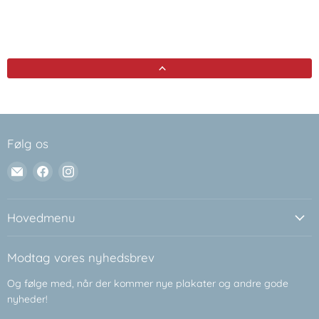
Følg os
Email
Find
Find
Plakatsnedkeren
os
os
på
på
Facebook
Instagram
Hovedmenu
Modtag vores nyhedsbrev
Og følge med, når der kommer nye plakater og andre gode
nyheder!