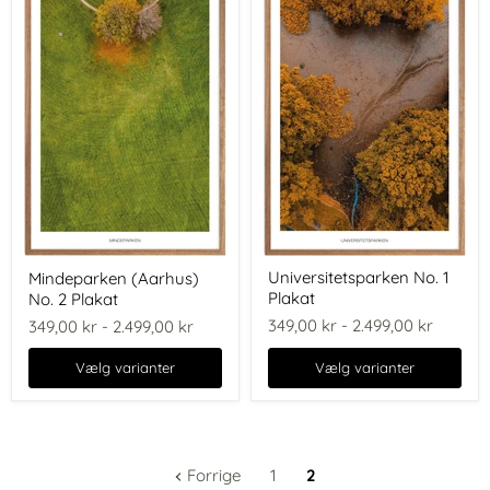
Universitetsparken
Mindeparken
Universitetsparken No. 1
Mindeparken (Aarhus)
No.
(Aarhus)
Plakat
No. 2 Plakat
1
No.
Plakat
2
349,00 kr
-
2.499,00 kr
349,00 kr
-
2.499,00 kr
Plakat
Vælg varianter
Vælg varianter
Forrige
1
2