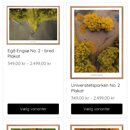
Egå
Egå Engsø No. 2 - bred
Engsø
Plakat
No.
2
349,00 kr
-
2.499,00 kr
-
bred
Plakat
Universitetsparken
Universitetsparken No. 2
No.
Plakat
2
Plakat
349,00 kr
-
2.499,00 kr
Vælg varianter
Vælg varianter