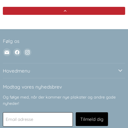
Følg os
Email
Find
Find
Plakatsnedkeren
os
os
på
på
Facebook
Instagram
Hovedmenu
Modtag vores nyhedsbrev
Og følge med, når der kommer nye plakater og andre gode
nyheder!
Tilmeld dig
Email adresse