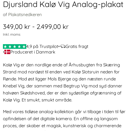
Djursland Kalø Vig Analog-plakat
af
Plakatsnedkeren
349,00 kr
-
2.499,00 kr
Inkl. moms
4,9 på Trustpilot
•
Gratis fragt
•
Produceret i Danmark
Kalø Vig er den nordlige ende af Århusbugten fra Skæring
Strand mod nordøst til enden ved Kalø Slotsruin neden for
Rønde. Mod øst ligger Mols Bjerge og den næsten runde
Knebel Vig, der sammen med Begtrup Vig mod syd danner
halvøen Skødshoved, der er den sydøstlige afgrænsning af
Kalø Vig. Et smukt, smukt område.
Med vores tidløse analog-kollektion går vi tilbage i tiden til før
opfindelsen af det digitale kamera. En offline og langsom
proces, der skaber et magisk, kunstnerisk og charmerende