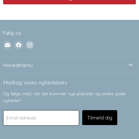
Følg os
Email
Find
Find
Plakatsnedkeren
os
os
på
på
Facebook
Instagram
Hovedmenu
Modtag vores nyhedsbrev
Og følge med, når der kommer nye plakater og andre gode
nyheder!
Tilmeld dig
Email adresse