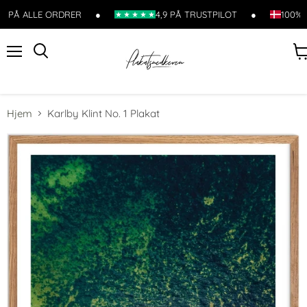
T PÅ ALLE ORDRER
●
4,9 PÅ TRUSTPILOT
●
100% 
Menu
Søg
Se
ku
Hjem
Karlby Klint No. 1 Plakat