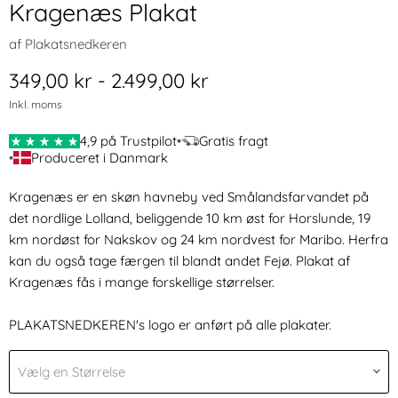
Kragenæs Plakat
af
Plakatsnedkeren
349,00 kr
-
2.499,00 kr
Inkl. moms
4,9 på Trustpilot
•
Gratis fragt
•
Produceret i Danmark
Kragenæs er en skøn havneby ved Smålandsfarvandet på
det nordlige Lolland, beliggende 10 km øst for Horslunde, 19
km nordøst for Nakskov og 24 km nordvest for Maribo. Herfra
kan du også tage færgen til blandt andet Fejø.
Plakat af
Kragenæs fås i mange forskellige størrelser.
PLAKATSNEDKEREN's logo er anført på alle plakater.
Vælg en Størrelse